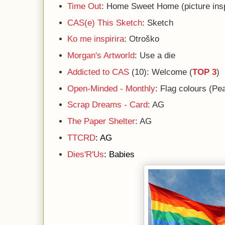
Time Out
: Home Sweet Home (picture insp
CAS(e) This Sketch
: Sketch
Ko me inspirira
: Otroško
Morgan's Artworld
: Use a die
Addicted to CAS
(10): Welcome (
TOP 3
)
Open-Minded - Monthly
: Flag colours (Pe
Scrap Dreams - Card
: AG
The Paper Shelter
: AG
TTCRD
: AG
Dies'R'Us
: Babies