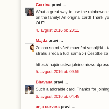
Gerrina
pravi ...
What a great way to use the rainbowcol
on the family! An original card! Thank yo
OUT!
4. avgust 2016 ob 23:11
Majda
pravi ...
Zelooo so mi všeč mavrični vesoljčki - 
strahu srečala tudi sama :-) Čestitke za
https://majdinustvarjalninemir.wordpres
5. avgust 2016 ob 09:55
Bhavana
pravi ...
Such a adorable card. Thanks for joinin
6. avgust 2016 ob 04:49
anja curvers
pravi ...