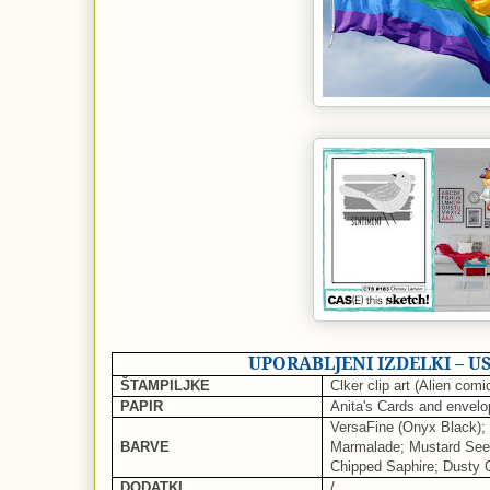
UPORABLJENI IZDELKI – U
ŠTAMPILJKE
Clker clip art (Alien comi
PAPIR
Anita's Cards and envelo
VersaFine (Onyx Black)
BARVE
Marmalade; Mustard Seed
Chipped Saphire; Dusty 
DODATKI
/