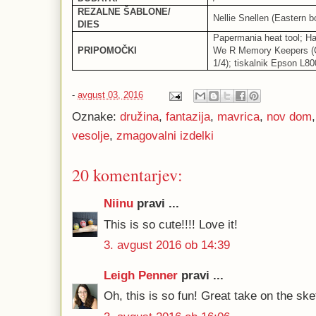
REZALNE ŠABLONE/
Nellie Snellen (Eastern b
DIES
Papermania heat tool; Ha
PRIPOMOČKI
We R Memory Keepers (C
1/4); tiskalnik Epson L800
-
avgust 03, 2016
Oznake:
družina
,
fantazija
,
mavrica
,
nov dom
vesolje
,
zmagovalni izdelki
20 komentarjev:
Niinu
pravi ...
This is so cute!!!! Love it!
3. avgust 2016 ob 14:39
Leigh Penner
pravi ...
Oh, this is so fun! Great take on the ske